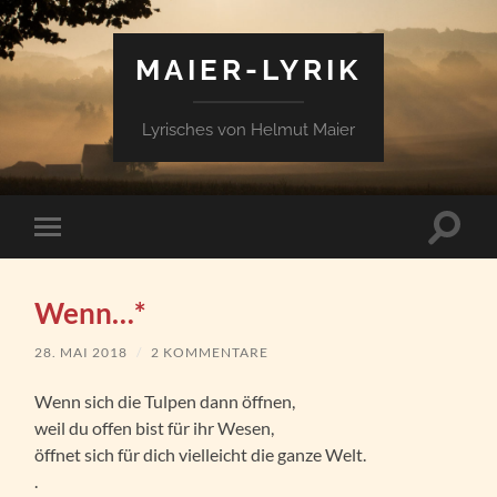
MAIER-LYRIK
Lyrisches von Helmut Maier
Suchfe
Mobile-
ein-/a
Menü
ein-/ausblenden
Wenn…*
28. MAI 2018
/
2 KOMMENTARE
Wenn sich die Tulpen dann öffnen,
weil du offen bist für ihr Wesen,
öffnet sich für dich vielleicht die ganze Welt.
.