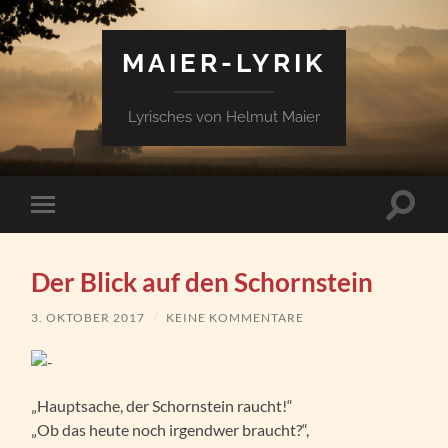
MAIER-LYRIK
Lyrisches von Helmut Maier
Suchfe
Mobile-
ein-/a
Menü
ein-/ausblenden
Der Blick auf den Schornstein
3. OKTOBER 2017
/
KEINE KOMMENTARE
„Hauptsache, der Schornstein raucht!“
„Ob das heute noch irgendwer braucht?“,