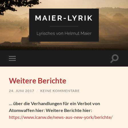
MAIER-LYRIK
Lyrisches von Helmut Maier
Suchfe
Mobile-
ein-/a
Menü
ein-/ausblenden
Weitere Berichte
24. JUNI 2017
/
KEINE KOMMENTARE
… über die Verhandlungen für ein Verbot von
Atomwaffen hier:
Weitere Berichte hier:
https://www.icanw.de/news-aus-new-york/berichte/