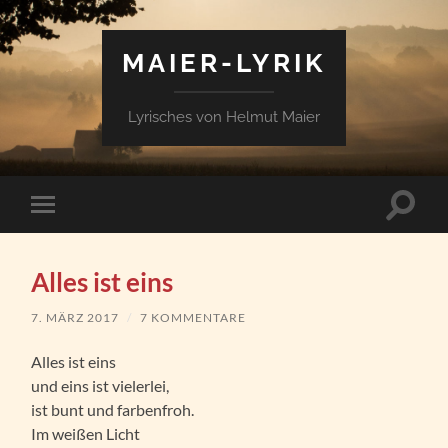
MAIER-LYRIK
Lyrisches von Helmut Maier
Suchfe
Mobile-
ein-/a
Menü
ein-/ausblenden
Alles ist eins
7. MÄRZ 2017
/
7 KOMMENTARE
Alles ist eins
und eins ist vielerlei,
ist bunt und farbenfroh.
Im weißen Licht