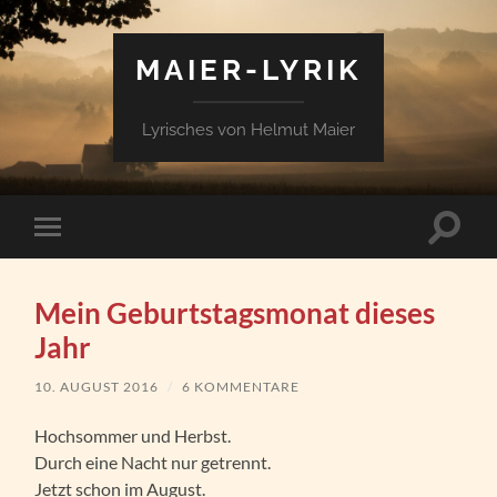
MAIER-LYRIK
Lyrisches von Helmut Maier
Suchfe
Mobile-
ein-/a
Menü
ein-/ausblenden
Mein Geburtstagsmonat dieses
Jahr
10. AUGUST 2016
/
6 KOMMENTARE
Hochsommer und Herbst.
Durch eine Nacht nur getrennt.
Jetzt schon im August.