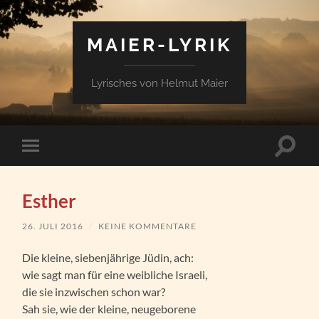
MAIER-LYRIK
Lyrisches von Helmut Maier
Suchfe
Mobile-
ein-/a
Menü
ein-/ausblenden
Esther
26. JULI 2016
/
KEINE KOMMENTARE
Die kleine, siebenjährige Jüdin, ach:
wie sagt man für eine weibliche Israeli,
die sie inzwischen schon war?
Sah sie, wie der kleine, neugeborene