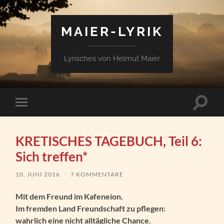
MAIER-LYRIK
Lyrisches von Helmut Maier
Suchfe
Mobile-
ein-/a
Menü
ein-/ausblenden
KRETISCHES TAGEBUCH, Teil 6:
Sich treffen*
10. JUNI 2016
/
7 KOMMENTARE
Mit dem Freund im Kafeneion.
Im fremden Land Freundschaft zu pflegen:
wahrlich eine nicht alltägliche Chance.