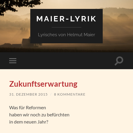
MAIER-LYRIK
Lyrisches von Helmut Maier
Suchfe
Mobile-
ein-/a
Menü
ein-/ausblenden
Zukunftserwartung
31. DEZEMBER 2015
/
8 KOMMENTARE
Was für Reformen
haben wir noch zu befürchten
in dem neuen Jahr?