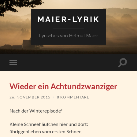
MAIER-LYRIK
Lyrisches von Helmut Maier
Suchfe
Mobile-
ein-/a
Menü
ein-/ausblenden
Wieder ein Achtundzwanziger
26. NOVEMBER 2015
/
8 KOMMENTARE
Nach der Winterepisode*
Kleine Schneehäufchen hier und dort:
übriggeblieben vom ersten Schnee,