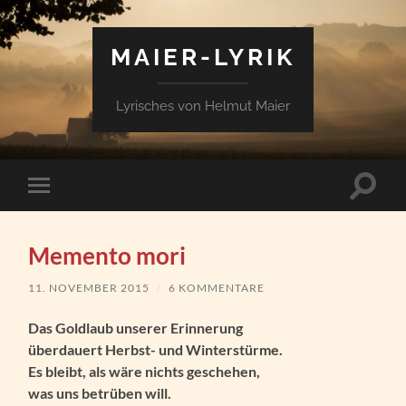
MAIER-LYRIK
Lyrisches von Helmut Maier
Suchfe
Mobile-
ein-/a
Menü
ein-/ausblenden
Memento mori
11. NOVEMBER 2015
/
6 KOMMENTARE
Das Goldlaub unserer Erinnerung
überdauert Herbst- und Winterstürme.
Es bleibt, als wäre nichts geschehen,
was uns betrüben will.