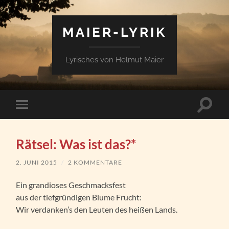
MAIER-LYRIK
Lyrisches von Helmut Maier
Suchfe
Mobile-
ein-/a
Menü
ein-/ausblenden
Rätsel: Was ist das?*
2. JUNI 2015
/
2 KOMMENTARE
Ein grandioses Geschmacksfest
aus der tiefgründigen Blume Frucht:
Wir verdanken’s den Leuten des heißen Lands.