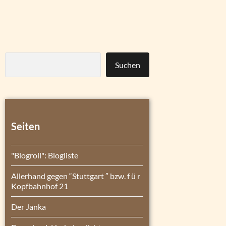
Suchen
Seiten
"Blogroll": Blogliste
Allerhand gegen “Stuttgart ″ bzw. f ü r
Kopfbahnhof 21
Der Janka