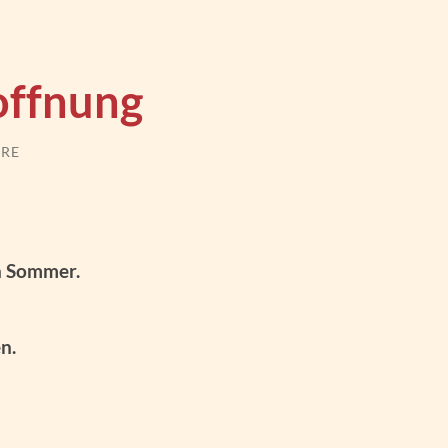
offnung
RE
n Sommer.
n.