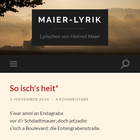
MAIER-LYRIK
Lyrisches von Helmut Maier
Suchfe
Mobile-
ein-/a
Menü
ein-/ausblenden
So isch’s heit*
3. NOVEMBER 2014
/
4 KOMMENTARE
S’war amol an Endagraba
vor d’r Schdadtmauer; doch jetzadle:
s’isch a Boulevard: die Entengrabenstraße.