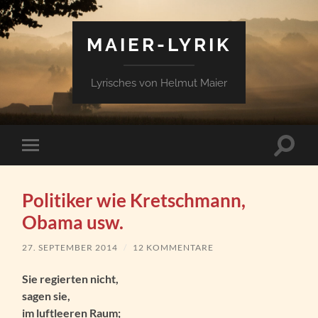
MAIER-LYRIK
Lyrisches von Helmut Maier
Suchfe
Mobile-
ein-/a
Menü
ein-/ausblenden
Politiker wie Kretschmann,
Obama usw.
27. SEPTEMBER 2014
/
12 KOMMENTARE
Sie regierten nicht,
sagen sie,
im luftleeren Raum;