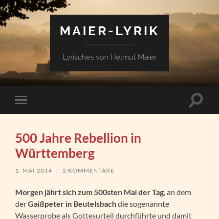
MAIER-LYRIK
Lyrisches von Helmut Maier
Suchfe
Mobile-
ein-/a
Menü
ein-/ausblenden
500 Jahre Rebellion in
Württemberg
1. MAI 2014
/
2 KOMMENTARE
Morgen jährt sich zum 500sten Mal der Tag
, an dem
der
Gaißpeter in Beutelsbach
die sogenannte
Wasserprobe als Gottesurteil durchführte und damit