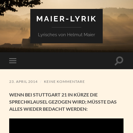
MAIER-LYRIK
Lyrisches von Helmut Maier
Suchfe
Mobile-
ein-/a
Menü
ein-/ausblenden
23. APRIL 2014
/
KEINE KOMMENTARE
WENN BEI STUTTGART 21 IN KÜRZE DIE
SPRECHKLAUSEL GEZOGEN WIRD; MÜSSTE DAS
ALLES WIEDER BEDACHT WERDEN: