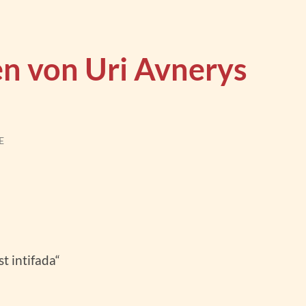
n von Uri Avnerys
E
t intifada“