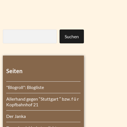
Suchen
Seiten
"Blogroll": Blogliste
Allerhand gegen “Stuttgart ″ bzw. f ü r
Kopfbahnhof 21
Der Janka