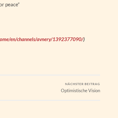
or peace“
g/home/en/channels/avnery/1392377090/
)
NÄCHSTER BEITRAG
Optimistische Vision