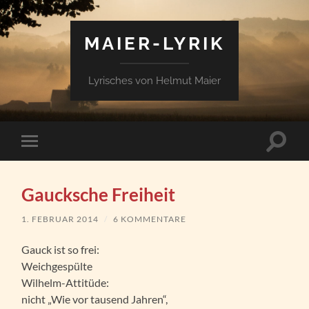
MAIER-LYRIK
Lyrisches von Helmut Maier
Suchfe
Mobile-
ein-/a
Menü
ein-/ausblenden
Gaucksche Freiheit
1. FEBRUAR 2014
/
6 KOMMENTARE
Gauck ist so frei:
Weichgespülte
Wilhelm-Attitüde:
nicht „Wie vor tausend Jahren“,