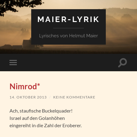
MAIER-LYRIK
Lyrisches von Helmut Maier
Suchfe
Mobile-
ein-/a
Menü
ein-/ausblenden
Nimrod*
14. OKTOBER 2013
/
KEINE KOMMENTARE
Ach, staufische Buckelquader!
Israel auf den Golanhöhen
eingereiht in die Zahl der Eroberer.