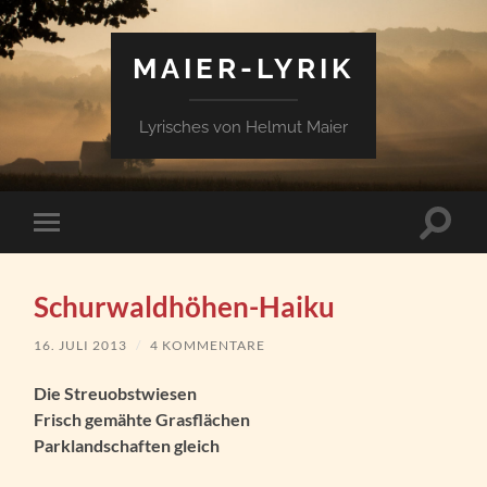
MAIER-LYRIK
Lyrisches von Helmut Maier
Suchfe
Mobile-
ein-/a
Menü
ein-/ausblenden
Schurwaldhöhen-Haiku
16. JULI 2013
/
4 KOMMENTARE
Die Streuobstwiesen
Frisch gemähte Grasflächen
Parklandschaften gleich