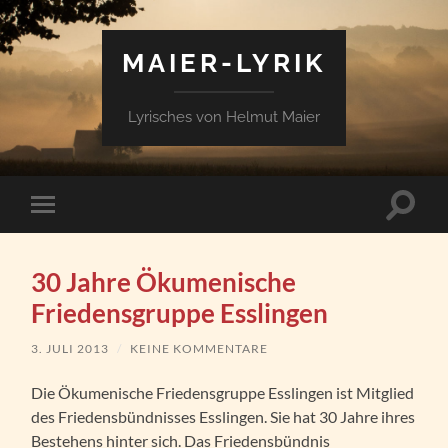
MAIER-LYRIK
Lyrisches von Helmut Maier
Suchfe
Mobile-
ein-/a
Menü
ein-/ausblenden
30 Jahre Ökumenische
Friedensgruppe Esslingen
3. JULI 2013
/
KEINE KOMMENTARE
Die Ökumenische Friedensgruppe Esslingen ist Mitglied
des Friedensbündnisses Esslingen. Sie hat 30 Jahre ihres
Bestehens hinter sich. Das Friedensbündnis