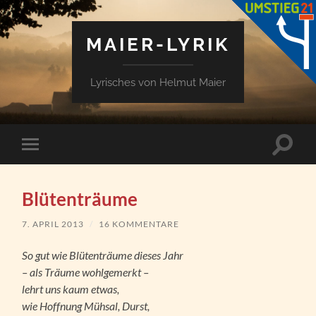
MAIER-LYRIK
Lyrisches von Helmut Maier
Suchfe
Mobile-
ein-/a
Menü
ein-/ausblenden
Blütenträume
7. APRIL 2013
/
16 KOMMENTARE
So gut wie Blütenträume dieses Jahr
– als Träume wohlgemerkt –
lehrt uns kaum etwas,
wie Hoffnung Mühsal, Durst,