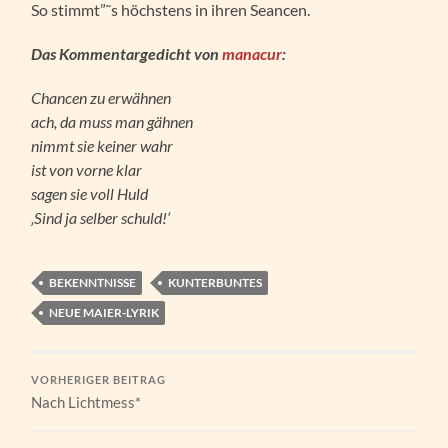
So stimmt”˜s höchstens in ihren Seancen.
Das Kommentargedicht von
manacur
:
Chancen zu erwähnen
ach, da muss man gähnen
nimmt sie keiner wahr
ist von vorne klar
sagen sie voll Huld
‚Sind ja selber schuld!‘
BEKENNTNISSE
KUNTERBUNTES
NEUE MAIER-LYRIK
VORHERIGER BEITRAG
Nach Lichtmess*