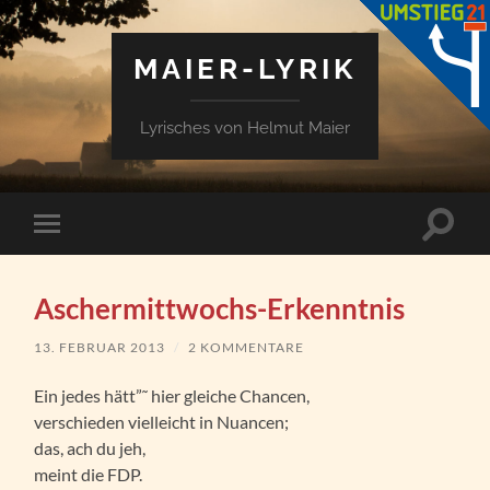
MAIER-LYRIK
Lyrisches von Helmut Maier
Suchfe
Mobile-
ein-/a
Menü
ein-/ausblenden
Aschermittwochs-Erkenntnis
13. FEBRUAR 2013
/
2 KOMMENTARE
Ein jedes hätt”˜ hier gleiche Chancen,
verschieden vielleicht in Nuancen;
das, ach du jeh,
meint die FDP.