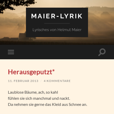
MAIER-LYRIK
Lyrisches von Helmut Maier
Suchfe
Mobile-
ein-/a
Menü
ein-/ausblenden
Herausgeputzt*
11. FEBRUAR 2013
/
4 KOMMENTARE
Laublose Bäume, ach, so kahl
fühlen sie sich manchmal und nackt.
Da nehmen sie gerne das Kleid aus Schnee an.