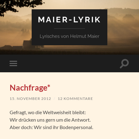
MAIER-LYRIK
Lyrisches von Helmut Maier
Suchfe
Mobile-
ein-/a
Menü
ein-/ausblenden
Nachfrage*
15. NOVEMBER 2012
/
12 KOMMENTARE
Gefragt, wo die Weltweisheit bleibt:
Wir drücken uns gern um die Antwort.
Aber doch: Wir sind ihr Bodenpersonal.