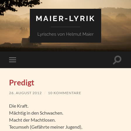
MAIER-LYRIK
Lyrisches von Helmut Maier
Suchfe
Mobile-
ein-/a
Menü
ein-/ausblenden
Predigt
26. AUGUST 2012
/
10 KOMMENTARE
Die Kraft.
Mächtig in den Schwachen.
Macht der Machtlosen.
Tecumseh (Gefährte meiner Jugend),