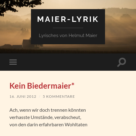
MAIER-LYRIK
Lyrisches von Helmut Maier
Suchfe
Mobile-
ein-/a
Menü
ein-/ausblenden
Kein Biedermaier*
16. JUNI 2012
/
5 KOMMENTARE
Ach, wenn wir doch trennen könnten
verhasste Umstände, verabscheut,
von den darin erfahrbaren Wohltaten