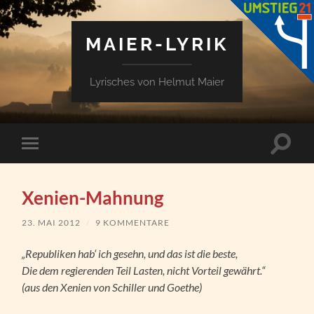
MAIER-LYRIK
Lyrisches von Helmut Maier
Suchfe
Mobile-
ein-/a
Menü
ein-/ausblenden
Xenien-Mahnung
23. MAI 2012
/
9 KOMMENTARE
„Republiken hab‘ ich gesehn, und das ist die beste,
Die dem regierenden Teil Lasten, nicht Vorteil gewährt.“
(aus den Xenien von Schiller und Goethe)