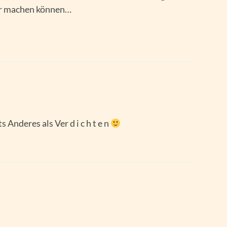
er machen können…
 Anderes als Ver d i c h t e n