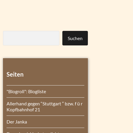
Suchen
Seiten
"Blogroll": Blogliste
Allerhand gegen “Stuttgart ″ bzw. f ü r
Kopfbahnhof 21
Der Janka