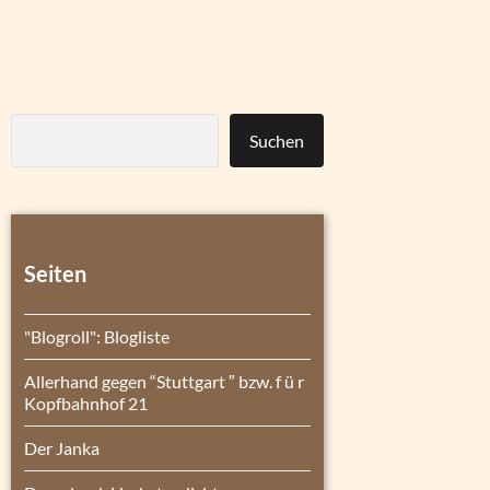
Suchen
Seiten
"Blogroll": Blogliste
Allerhand gegen “Stuttgart ″ bzw. f ü r
Kopfbahnhof 21
Der Janka