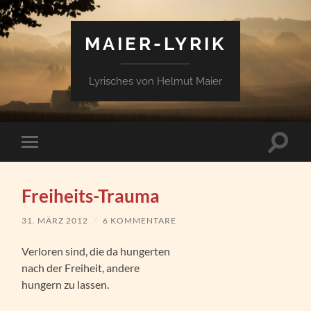
MAIER-LYRIK
Lyrisches von Helmut Maier
Suchfe
Mobile-
ein-/a
Menü
ein-/ausblenden
Freiheits-Trauma
31. MÄRZ 2012
/
6 KOMMENTARE
Verloren sind, die da hungerten
nach der Freiheit, andere
hungern zu lassen.