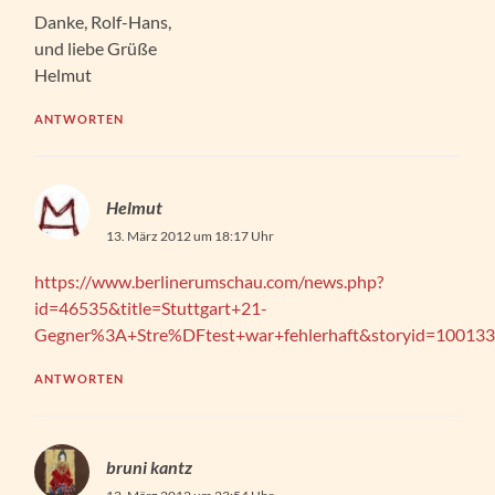
Danke, Rolf-Hans,
und liebe Grüße
Helmut
ANTWORTEN
Helmut
13. März 2012 um 18:17 Uhr
https://www.berlinerumschau.com/news.php?
id=46535&title=Stuttgart+21-
Gegner%3A+Stre%DFtest+war+fehlerhaft&storyid=10013
ANTWORTEN
bruni kantz