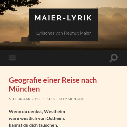
MAIER-LYRIK
Lyrisches von Helmut Maier
Suchfe
Mobile-
ein-/a
Menü
ein-/ausblenden
Geografie einer Reise nach
München
6. FEBRUAR 2012
/
KEINE KOMMENTARE
Wenn du denkst, Westheim
wäre westlich von Ostheim,
kannst du dich täuschen.