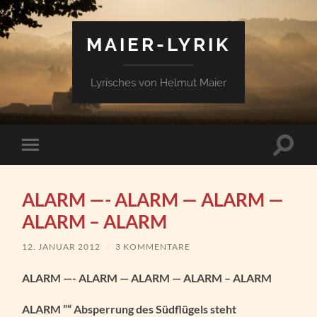
MAIER-LYRIK
Lyrisches von Helmut Maier
Suchfe
Mobile-
ein-/a
Menü
ein-/ausblenden
ALARM —- ALARM — ALARM —
ALARM – ALARM
12. JANUAR 2012
/
3 KOMMENTARE
ALARM —- ALARM — ALARM — ALARM – ALARM
ALARM ”“ Absperrung des Südflügels steht