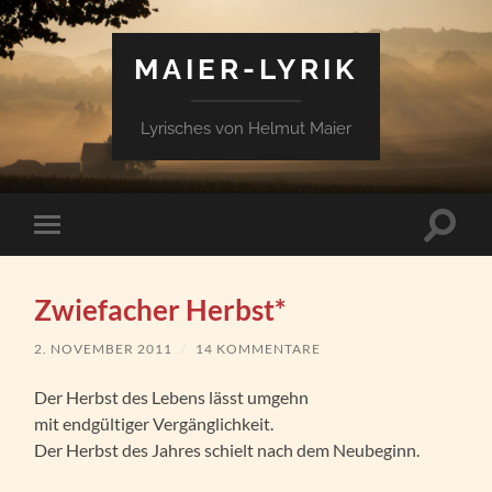
MAIER-LYRIK
Lyrisches von Helmut Maier
Suchfe
Mobile-
ein-/a
Menü
ein-/ausblenden
Zwiefacher Herbst*
2. NOVEMBER 2011
/
14 KOMMENTARE
Der Herbst des Lebens lässt umgehn
mit endgültiger Vergänglichkeit.
Der Herbst des Jahres schielt nach dem Neubeginn.