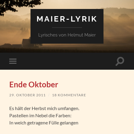
MAIER-LYRIK
Lyrisches von Helmut Maier
Suchfe
Mobile-
ein-/a
Menü
ein-/ausblenden
Ende Oktober
29. OKTOBER 2011
/
18 KOMMENTARE
Es hält der Herbst mich umfangen.
Pastellen im Nebel die Farben:
In weich getragene Fülle gelangen