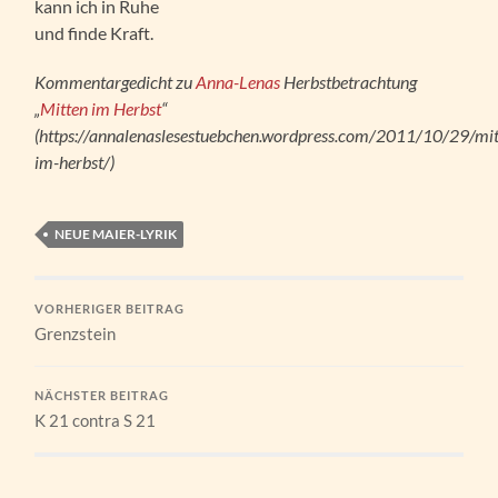
kann ich in Ruhe
und finde Kraft.
Kommentargedicht zu
Anna-Lenas
Herbstbetrachtung
„
Mitten im Herbst
“
(https://annalenaslesestuebchen.wordpress.com/2011/10/29/mit
im-herbst/)
NEUE MAIER-LYRIK
VORHERIGER BEITRAG
Grenzstein
NÄCHSTER BEITRAG
K 21 contra S 21