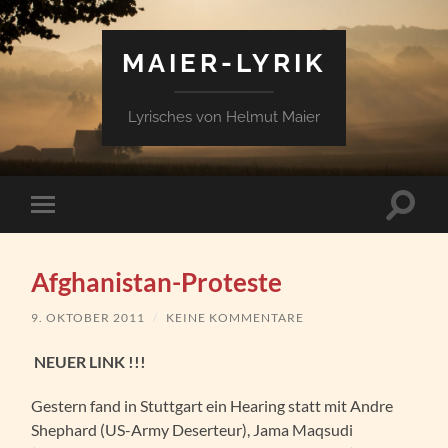
MAIER-LYRIK
Lyrisches von Helmut Maier
Suchfe
Mobile-
ein-/a
Menü
ein-/ausblenden
Afghanistan-Proteste
9. OKTOBER 2011
/
KEINE KOMMENTARE
NEUER LINK !!!
Gestern fand in Stuttgart ein Hearing statt mit Andre
Shephard (US-Army Deserteur), Jama Maqsudi