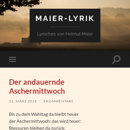
MAIER-LYRIK
Lyrisches von Helmut Maier
Suchfe
Mobile-
ein-/a
Menü
ein-/ausblenden
Der andauernde
Aschermittwoch
11. MÄRZ 2011
/
3 KOMMENTARE
Bis zu dem Wahltag da bleibt heuer
der Aschermittwoch; das wird teuer:
Blessuren bleiben da zurück.