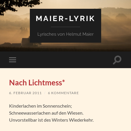
MAIER-LYRIK
Lyrisches von Helmut Maier
Suchfe
Mobile-
ein-/a
Menü
ein-/ausblenden
Nach Lichtmess*
6. FEBRUAR 2011
/
6 KOMMENTARE
Kinderlachen im Sonnenschein;
Schneewasserlachen auf den Wiesen.
Unvorstellbar ist des Winters Wiederkehr.