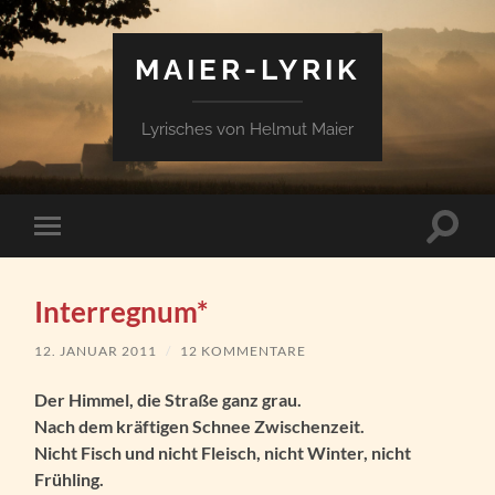
MAIER-LYRIK
Lyrisches von Helmut Maier
Suchfe
Mobile-
ein-/a
Menü
ein-/ausblenden
Interregnum*
12. JANUAR 2011
/
12 KOMMENTARE
Der Himmel, die Straße ganz grau.
Nach dem kräftigen Schnee Zwischenzeit.
Nicht Fisch und nicht Fleisch, nicht Winter, nicht
Frühling.