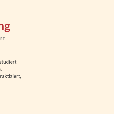
ng
RE
studiert
,
aktiziert,