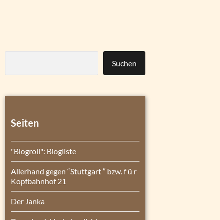
Suchen
Seiten
"Blogroll": Blogliste
Allerhand gegen “Stuttgart ″ bzw. f ü r
Kopfbahnhof 21
Der Janka