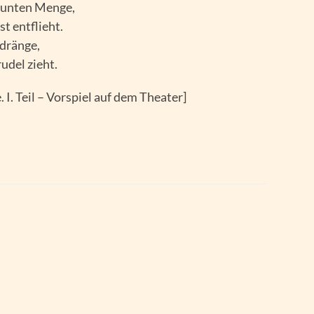
 bunten Menge,
t entflieht.
dränge,
udel zieht.
 I. Teil – Vorspiel auf dem Theater]