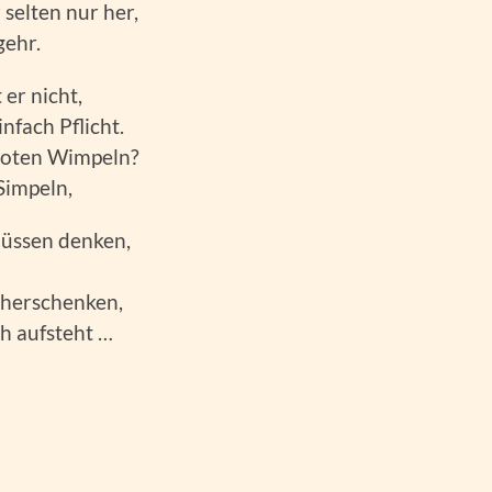
selten nur her,
gehr.
er nicht,
nfach Pflicht.
froten Wimpeln?
 Simpeln,
müssen denken,
 herschenken,
ch aufsteht …