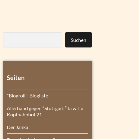
Suchen
Seiten
"Blogroll": Blogliste
Allerhand gegen “Stuttgart ″ bzw. f ü r
Kopfbahnhof 21
Der Janka