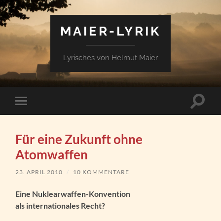
MAIER-LYRIK
Lyrisches von Helmut Maier
Suchfe
Mobile-
ein-/a
Menü
ein-/ausblenden
Für eine Zukunft ohne
Atomwaffen
23. APRIL 2010
/
10 KOMMENTARE
Eine Nuklearwaffen-Konvention
als internationales Recht?