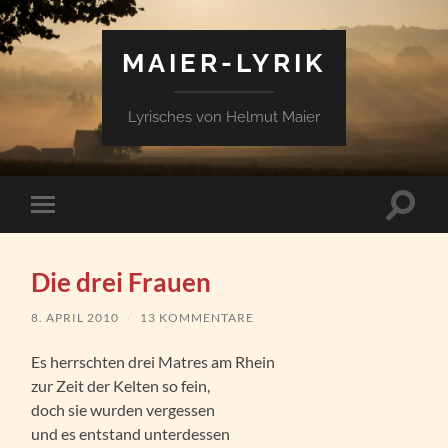
MAIER-LYRIK
Lyrisches von Helmut Maier
Suchfe
Mobile-
ein-/a
Menü
ein-/ausblenden
Die drei Frauen
8. APRIL 2010
/
13 KOMMENTARE
Es herrschten drei Matres am Rhein
zur Zeit der Kelten so fein,
doch sie wurden vergessen
und es entstand unterdessen