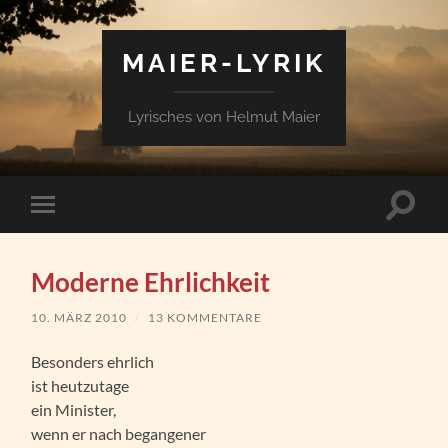
MAIER-LYRIK
Lyrisches von Helmut Maier
Suchfe
Mobile-
ein-/a
Menü
ein-/ausblenden
Moderne Ehrlichkeit
10. MÄRZ 2010
/
13 KOMMENTARE
Besonders ehrlich
ist heutzutage
ein Minister,
wenn er nach begangener