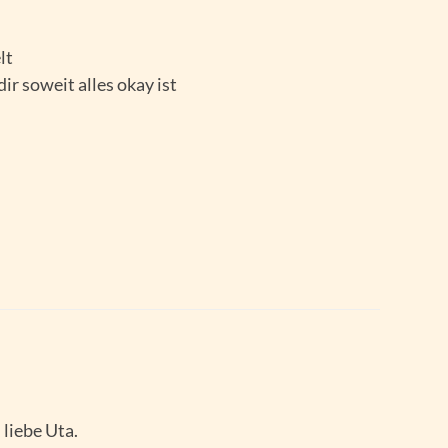
lt
dir soweit alles okay ist
liebe Uta.