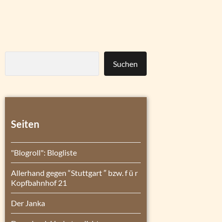
Suchen
Seiten
"Blogroll": Blogliste
Allerhand gegen “Stuttgart ″ bzw. f ü r
Kopfbahnhof 21
Der Janka