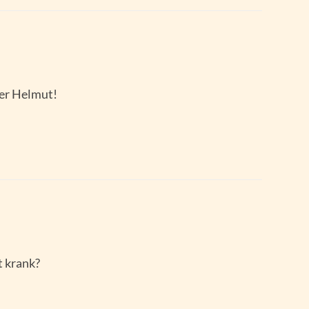
ber Helmut!
t krank?