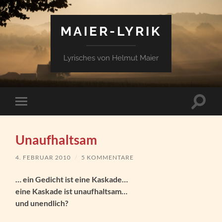
MAIER-LYRIK
Lyrisches von Helmut Maier
Suchfe
Mobile-
ein-/a
Menü
ein-/ausblenden
Unaufhaltsam
4. FEBRUAR 2010
/
5 KOMMENTARE
… ein Gedicht ist eine Kaskade…
eine Kaskade ist unaufhaltsam…
und unendlich?