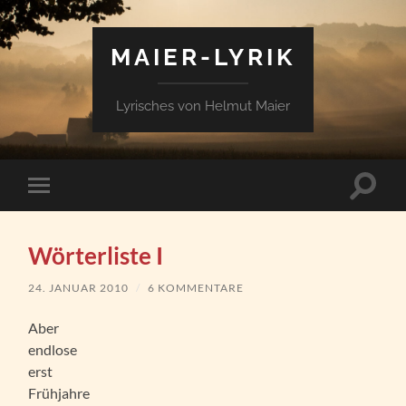
MAIER-LYRIK
Lyrisches von Helmut Maier
Suchfe
Mobile-
ein-/a
Menü
ein-/ausblenden
Wörterliste I
24. JANUAR 2010
/
6 KOMMENTARE
Aber
endlose
erst
Frühjahre