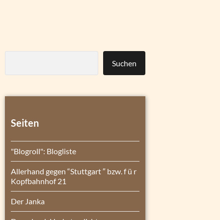
Suchen
Seiten
"Blogroll": Blogliste
Allerhand gegen “Stuttgart ″ bzw. f ü r
Kopfbahnhof 21
Der Janka