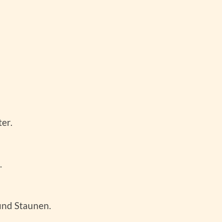
er.
.
und Staunen.