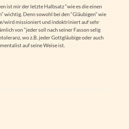
en ist mir der letzte Halbsatz “wie es die einen
n” wichtig. Denn sowohl bei den “Gläubigen” wie
/wird missioniert und indoktriniert auf sehr
ämlich von “jeder soll nach seiner Fasson selig
Intoleranz, wo z.B. jeder Gottgläubige oder auch
entalist auf seine Weise ist.