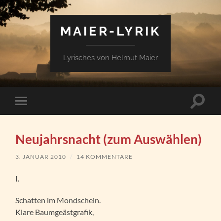
MAIER-LYRIK
Lyrisches von Helmut Maier
Suchfe
Mobile-
ein-/a
Menü
ein-/ausblenden
Neujahrsnacht (zum Auswählen)
3. JANUAR 2010
/
14 KOMMENTARE
I.
Schatten im Mondschein.
Klare Baumgeästgrafik,